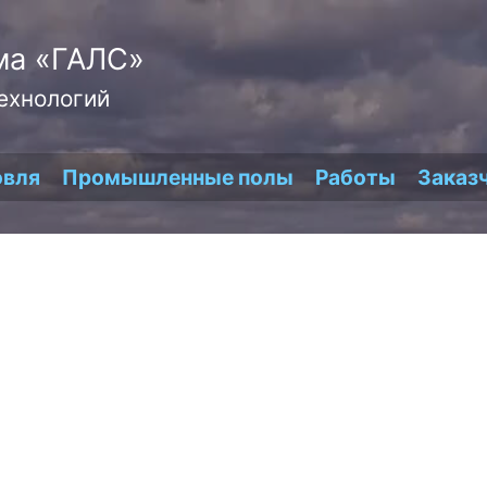
ма «ГАЛС»
ехнологий
овля
Промышленные полы
Работы
Заказ